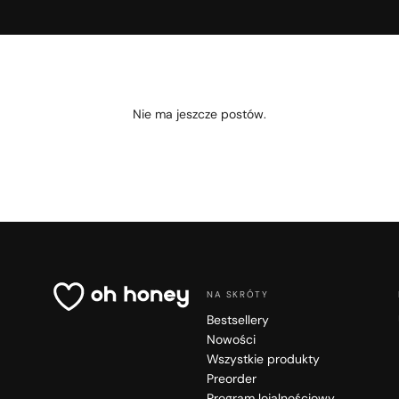
Szybki k
Nie ma jeszcze postów.
obecni
Nie wybrano jeszc
NA SKRÓTY
Bestsellery
Nowości
Wszystkie produkty
Preorder
Program lojalnościowy