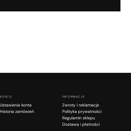
oszyk jest
e pusty
ze żadnego produktu.
KONTO
INFORMACJE
Ustawienia konta
Zwroty i reklamacje
Historia zamówień
Polityka prywatności
Regulamin sklepu
Dostawa i płatności