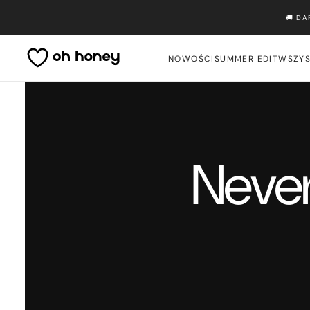
Przejdź
🚚 D
do
treści
NOWOŚCI
SUMMER EDIT
WSZYS
Never