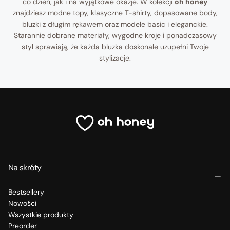
co dzień, jak i na wyjątkowe okazje. W kolekcji
oh honey
znajdziesz modne topy, klasyczne T-shirty, dopasowane body,
bluzki z długim rękawem oraz modele basic i eleganckie.
Starannie dobrane materiały, wygodne kroje i ponadczasowy
styl sprawiają, że każda bluzka doskonale uzupełni Twoje
stylizacje.
Na skróty
Bestsellery
Nowości
Wszystkie produkty
Preorder