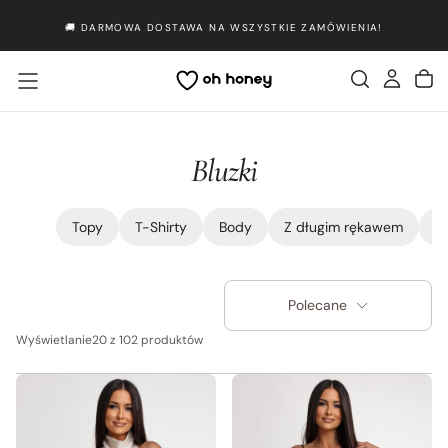
Przejdź
🚚 DARMOWA DOSTAWA NA WSZYSTKIE ZAMÓWIENIA!
do
treści
Bluzki
Topy
T-Shirty
Body
Z długim rękawem
B
Polecane
Wyświetlanie
20 z 102 produktów