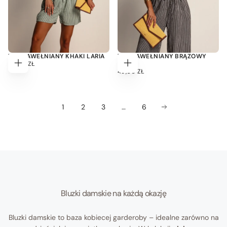
TOP BAWEŁNIANY KHAKI LARIA
TOP BAWEŁNIANY BRĄZOWY
49,00
CENA
49,00 ZŁ
LARIA
Dodaj
Dodaj
ZŁ
REGULARNA
49,00
CENA
49,00 ZŁ
do
do
ZŁ
REGULARNA
koszyka
koszyka
1
2
3
…
6
Bluzki damskie na każdą okazję
Bluzki damskie to baza kobiecej garderoby – idealne zarówno na