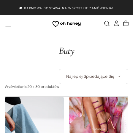
Przejdź
🚚 DARMOWA DOSTAWA NA WSZYSTKIE ZAMÓWIENIA!
do
treści
Buty
Najlepiej Sprzedające Się
Wyświetlanie
20 z 30 produktów