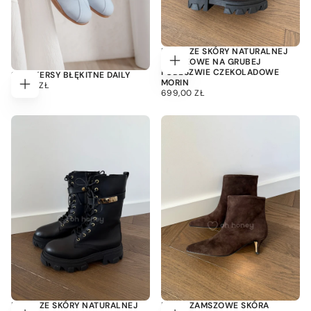
BOTKI ZE SKÓRY NATURALNEJ
ZAMSZOWE NA GRUBEJ
Wybierz
PODESZWIE CZEKOLADOWE
SNEAKERSY BŁĘKITNE DAILY
opcje
MORIN
119,00
CENA
119,00 ZŁ
699,00
CENA
Wybierz
699,00 ZŁ
ZŁ
REGULARNA
opcje
ZŁ
REGULARNA
BOTKI ZE SKÓRY NATURALNEJ
BOTKI ZAMSZOWE SKÓRA