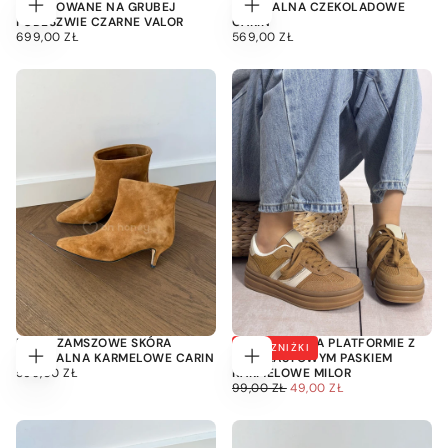
SZNUROWANE NA GRUBEJ
NATURALNA CZEKOLADOWE
Wybierz
Wybierz
PODESZWIE CZARNE VALOR
CARIN
opcje
opcje
699,00
CENA
569,00
CENA
699,00 ZŁ
569,00 ZŁ
ZŁ
REGULARNA
ZŁ
REGULARNA
BOTKI ZAMSZOWE SKÓRA
SNEAKERSY NA PLATFORMIE Z
50
% ZNIŻKI
NATURALNA KARMELOWE CARIN
KONTRASTOWYM PASKIEM
Wybierz
Dodaj
569,00
CENA
569,00 ZŁ
KARMELOWE MILOR
opcje
do
ZŁ
REGULARNA
49,00
CENA
CENA
99,00 ZŁ
49,00 ZŁ
koszyka
ZŁ
REGULARNA
MINIMALNA