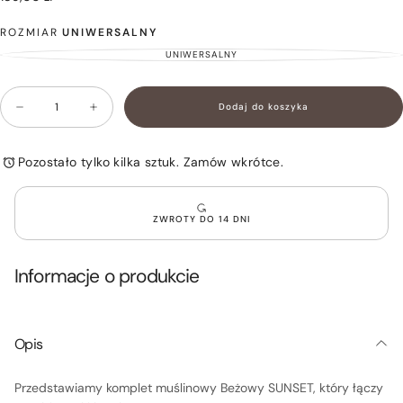
zł
regularna
ROZMIAR
UNIWERSALNY
UNIWERSALNY
WARIANT
WYPRZEDANY
LUB
NIEDOSTĘPNY
Ilość
Dodaj do koszyka
Zmniejsz
Zwiększ
ilość
ilość
dla
dla
Komplet
Komplet
Pozostało tylko kilka sztuk. Zamów wkrótce.
muślinowy
muślinowy
wiązana
wiązana
bluzka
bluzka
i
i
ZWROTY DO 14 DNI
spodenki
spodenki
Czarny
Czarny
SUNSET
SUNSET
Informacje o produkcie
Opis
Przedstawiamy komplet muślinowy Beżowy SUNSET, który łączy