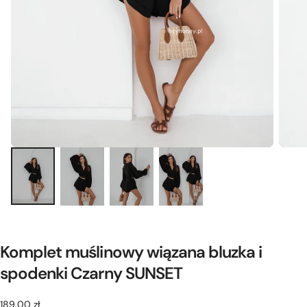
Komplet muślinowy wiązana bluzka i
spodenki Czarny SUNSET
189,00
Cena
189,00 zł