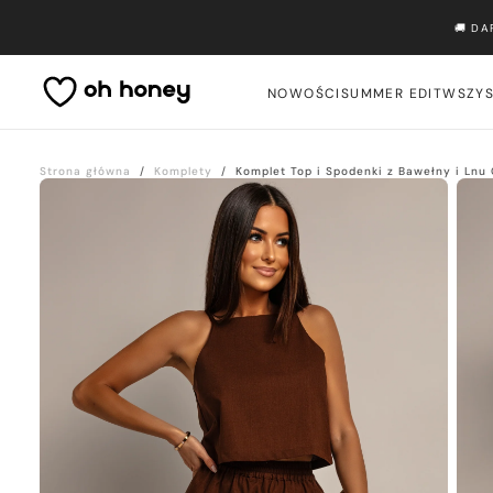
Przejdź
🚚 D
do
treści
NOWOŚCI
SUMMER EDIT
WSZYS
Strona główna
/
Komplety
/
Komplet Top i Spodenki z Bawełny i Ln