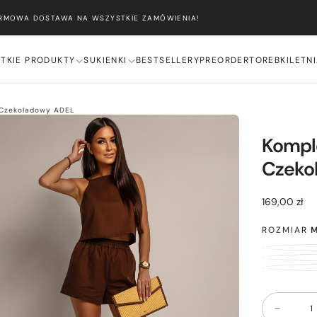
ARMOWA DOSTAWA NA WSZYSTKIE ZAMÓWIENIA!
TKIE PRODUKTY
SUKIENKI
BESTSELLERY
PREORDER
TOREBKI
LETN
u Czekoladowy ADEL
Komple
Czeko
169,00
Cena
169,00 zł
zł
regularna
ROZMIAR
Ilość
Zmniejsz