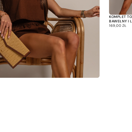
KOMPLET TOP
BAWEŁNY I 
169,00
CENA
169,00 ZŁ
ZŁ
REGULARNA