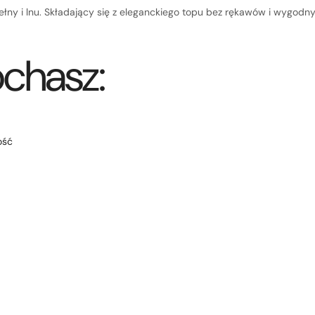
łny i lnu. Składający się z eleganckiego topu bez rękawów i wygodny
chasz:
ość
Szybki k
obecni