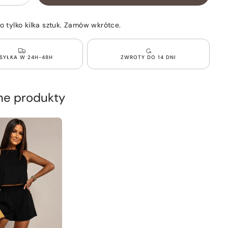
ilość
dla
Komplet
o tylko kilka sztuk. Zamów wkrótce.
Top
i
Spodenki
z
SYŁKA W 24H-48H
ZWROTY DO 14 DNI
Bawełny
i
Lnu
owy
Czekoladowy
ADEL
e produkty