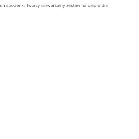
ch spodenki, tworzy uniwersalny zestaw na ciepłe dni.
oszyk jest
e pusty