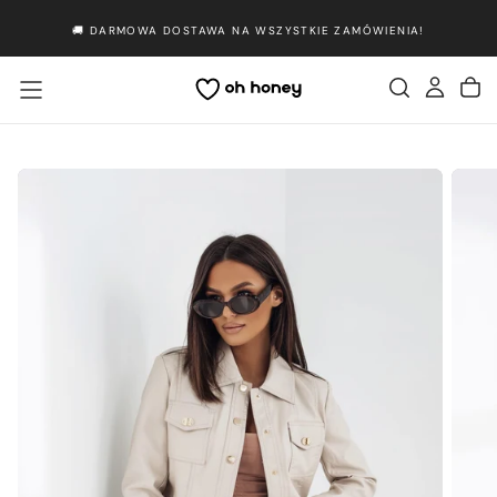
Przejdź
🚚 DARMOWA DOSTAWA NA WSZYSTKIE ZAMÓWIENIA!
do
treści