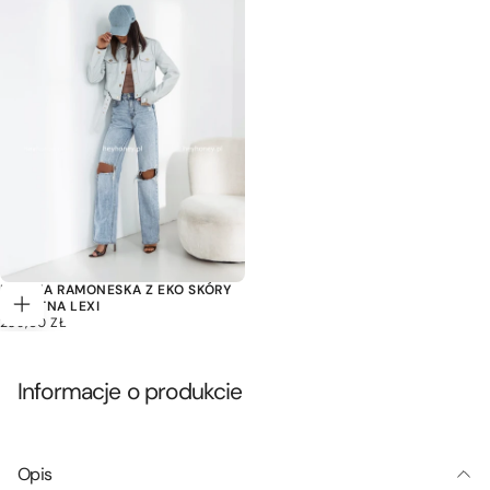
KURTKA RAMONESKA Z EKO SKÓRY
BŁĘKITNA LEXI
Wybierz
239,00
CENA
239,00 ZŁ
opcje
ZŁ
REGULARNA
Informacje o produkcie
Opis