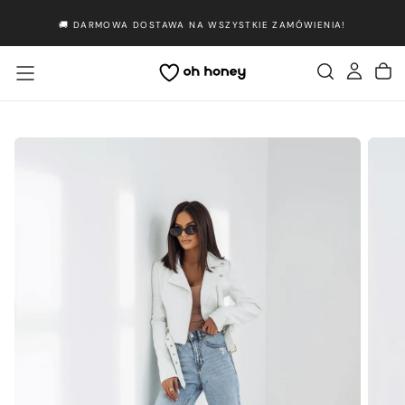
Przejdź
🚚 DARMOWA DOSTAWA NA WSZYSTKIE ZAMÓWIENIA!
do
treści