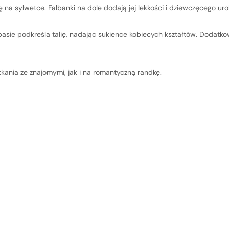
obecni
 na sylwetce. Falbanki na dole dodają jej lekkości i dziewczęcego uro
 pasie podkreśla talię, nadając sukience kobiecych kształtów. Dodat
Nie wybrano jeszc
kania ze znajomymi, jak i na romantyczną randkę.