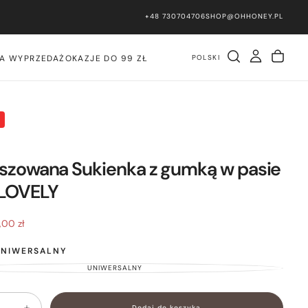
+48 730704706
SHOP@OHHONEY.PL
PLN
POLSKI
IA WYPRZEDAŻ
OKAZJE DO 99 ZŁ
szowana Sukienka z gumką w pasie
 LOVELY
na
,00 zł
omocyjna
UNIWERSALNY
UNIWERSALNY
WARIANT
WYPRZEDANY
LUB
NIEDOSTĘPNY
Dodaj do koszyka