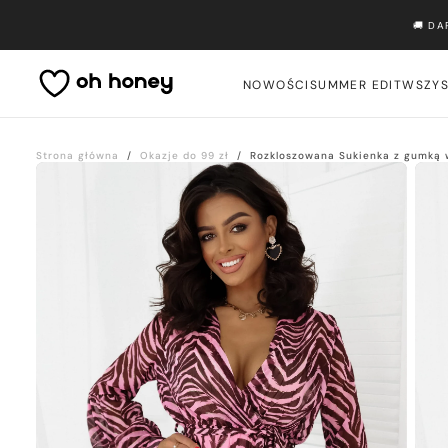
Przejdź
🚚 D
do
treści
NOWOŚCI
SUMMER EDIT
WSZYS
Strona główna
/
Okazje do 99 zł
/
Rozkloszowana Sukienka z gumką 