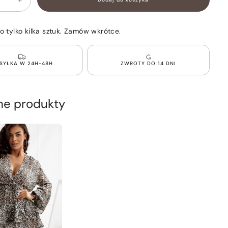
Zwiększ
ilość
dla
owana
Rozkloszowana
o tylko kilka sztuk. Zamów wkrótce.
Sukienka
z
gumką
w
SYŁKA W 24H-48H
ZWROTY DO 14 DNI
pasie
Zebra
LOVELY
e produkty