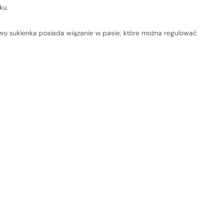
e pusty
ku.
kowo sukienka posiada wiązanie w pasie, które można regulować
ze żadnego produktu.