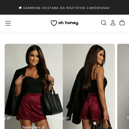
Przejdź
🚚 DARMOWA DOSTAWA NA WSZYSTKIE ZAMÓWIENIA!
do
treści