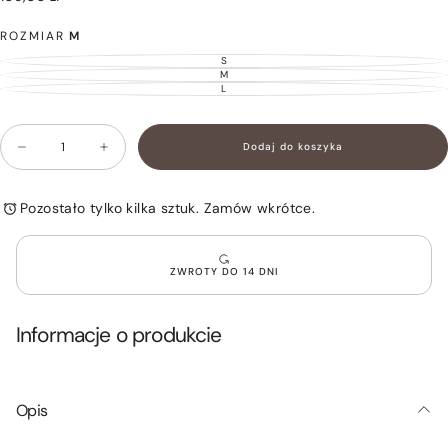
zł
regularna
ROZMIAR
M
S
WARIANT
WYPRZEDANY
M
WARIANT
LUB
WYPRZEDANY
L
WARIANT
NIEDOSTĘPNY
LUB
WYPRZEDANY
NIEDOSTĘPNY
LUB
NIEDOSTĘPNY
Ilość
Dodaj do koszyka
Zmniejsz
Zwiększ
ilość
ilość
dla
dla
Spódnico
Spódnico
Pozostało tylko kilka sztuk. Zamów wkrótce.
-
-
Spodenki
Spodenki
Zamszowe
Zamszowe
Burgund
Burgund
ZWROTY DO 14 DNI
CHEER
CHEER
Informacje o produkcie
Opis