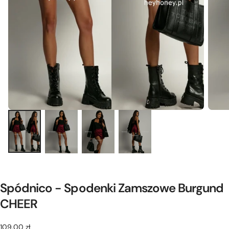
Spódnico - Spodenki Zamszowe Burgund
CHEER
109,00
Cena
109,00 zł