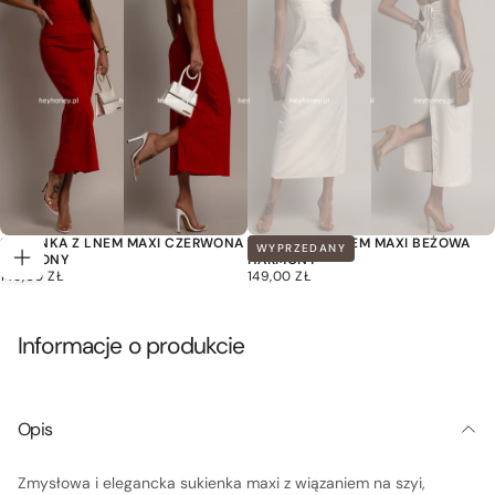
SUKIENKA Z LNEM MAXI CZERWONA
SUKIENKA Z LNEM MAXI BEŻOWA
WYPRZEDANY
HARMONY
HARMONY
Wybierz
149,00
CENA
149,00
CENA
149,00 ZŁ
149,00 ZŁ
opcje
ZŁ
REGULARNA
ZŁ
REGULARNA
Informacje o produkcie
Opis
Zmysłowa i elegancka sukienka maxi z wiązaniem na szyi,