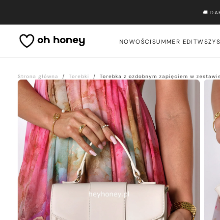
Przejdź
🚚 D
do
treści
NOWOŚCI
SUMMER EDIT
WSZYS
Strona główna
/
Torebki
/
Torebka z ozdobnym zapięciem w zestawi