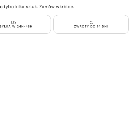
Torebka
o tylko kilka sztuk. Zamów wkrótce.
z
m
ozdobnym
m
zapięciem
w
SYŁKA W 24H-48H
ZWROTY DO 14 DNI
zestawie
z
portfelem
Beżowa
TOTE