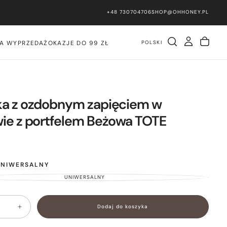
+48 730704706
SHOP@OHHONEY.PL
PLN
POLSKI
IA WYPRZEDAŻ
OKAZJE DO 99 ZŁ
ka z ozdobnym zapięciem w
ie z portfelem Beżowa TOTE
UNIWERSALNY
UNIWERSALNY
WARIANT
WYPRZEDANY
LUB
NIEDOSTĘPNY
Dodaj do koszyka
Zwiększ
ilość
dla