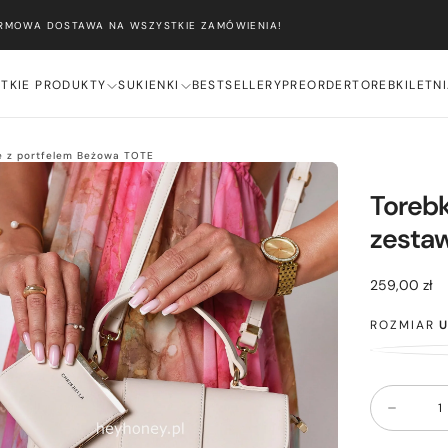
ARMOWA DOSTAWA NA WSZYSTKIE ZAMÓWIENIA!
TKIE PRODUKTY
SUKIENKI
BESTSELLERY
PREORDER
TOREBKI
LETN
e z portfelem Beżowa TOTE
Toreb
zestaw
259,00
Cena
259,00 zł
zł
regularna
ROZMIAR
Ilość
Zmniejsz
ilość
dla