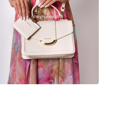
Szybki k
obecni
Nie wybrano jeszc