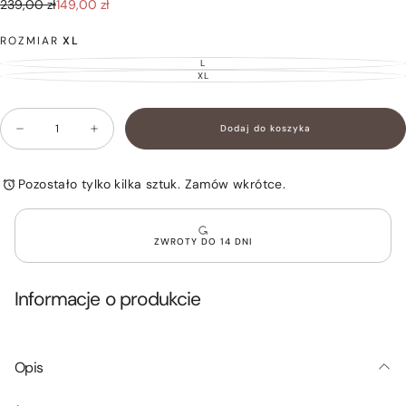
149,00
Cena
Cena
239,00 zł
149,00 zł
zł
regularna
promocyjna
ROZMIAR
XL
L
WARIANT
WYPRZEDANY
XL
WARIANT
LUB
WYPRZEDANY
NIEDOSTĘPNY
LUB
NIEDOSTĘPNY
Ilość
Dodaj do koszyka
Zmniejsz
Zwiększ
ilość
ilość
dla
dla
Żakiet
Żakiet
Pozostało tylko kilka sztuk. Zamów wkrótce.
Tweedowy
Tweedowy
Biały
Biały
MALENE
MALENE
ZWROTY DO 14 DNI
Informacje o produkcie
Opis