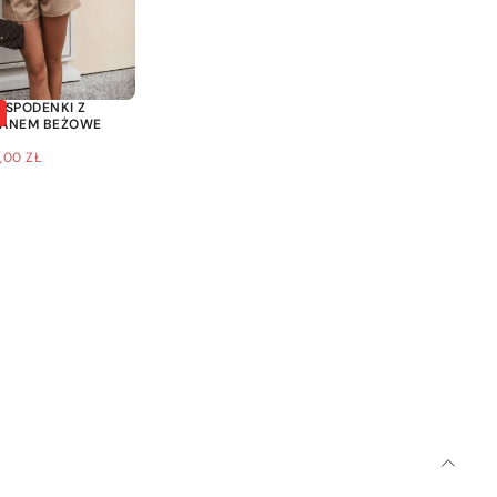
 SPODENKI Z
TANEM BEŻOWE
ENA
,00 ZŁ
OMOCYJNA