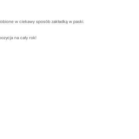
dobione w ciekawy sposób zakładką w paski.
oszyk jest
pozycja na cały rok!
e pusty
ze żadnego produktu.