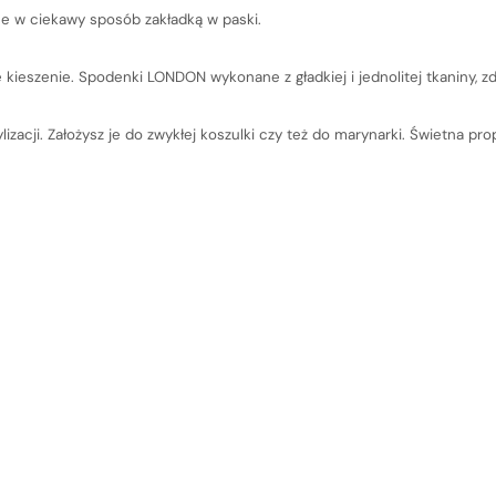
one w ciekawy sposób zakładką w paski.
eszenie. Spodenki LONDON wykonane z gładkiej i jednolitej tkaniny, z
Szybki k
izacji. Założysz je do zwykłej koszulki czy też do marynarki. Świetna pro
obecni
Nie wybrano jeszc