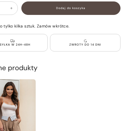
NIEDOSTĘPNY
Dodaj do koszyka
Zwiększ
ilość
dla
ie
Eleganckie
o tylko kilka sztuk. Zamów wkrótce.
Spodenki
z
wysokim
stanem
SYŁKA W 24H-48H
ZWROTY DO 14 DNI
Czarne
LONDON
e produkty