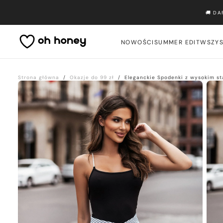
Przejdź
🚚 D
do
treści
NOWOŚCI
SUMMER EDIT
WSZYS
Strona główna
/
Okazje do 99 zł
/
Eleganckie Spodenki z wysokim 