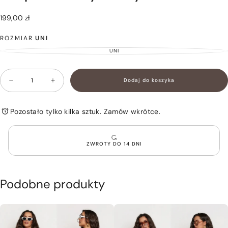
199,00
Cena
199,00 zł
zł
regularna
ROZMIAR
UNI
UNI
WARIANT
WYPRZEDANY
LUB
NIEDOSTĘPNY
Ilość
Dodaj do koszyka
Zmniejsz
Zwiększ
ilość
ilość
dla
dla
Komplet
Komplet
Pozostało tylko kilka sztuk. Zamów wkrótce.
Dresowy
Dresowy
Beżowy
Beżowy
MILKA
MILKA
ZWROTY DO 14 DNI
Podobne produkty