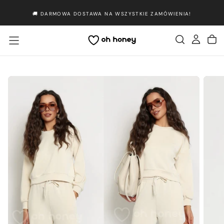
Przejdź
🚚 DARMOWA DOSTAWA NA WSZYSTKIE ZAMÓWIENIA!
do
treści