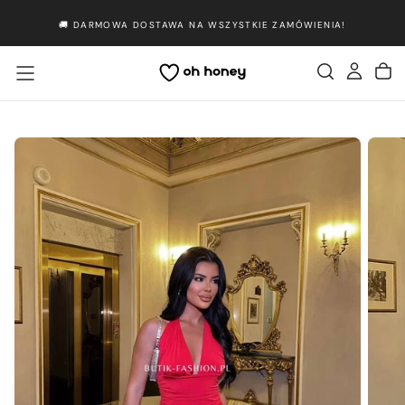
Przejdź
🚚 DARMOWA DOSTAWA NA WSZYSTKIE ZAMÓWIENIA!
do
treści