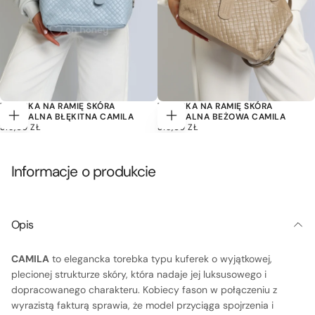
TOREBKA NA RAMIĘ SKÓRA
TOREBKA NA RAMIĘ SKÓRA
NATURALNA BŁĘKITNA CAMILA
NATURALNA BEŻOWA CAMILA
Dodaj
Dodaj
319,00
CENA
319,00
CENA
319,00 ZŁ
319,00 ZŁ
do
do
ZŁ
REGULARNA
ZŁ
REGULARNA
koszyka
koszyka
Informacje o produkcie
Opis
CAMILA
to elegancka torebka typu kuferek o wyjątkowej,
plecionej strukturze skóry, która nadaje jej luksusowego i
dopracowanego charakteru. Kobiecy fason w połączeniu z
wyrazistą fakturą sprawia, że model przyciąga spojrzenia i