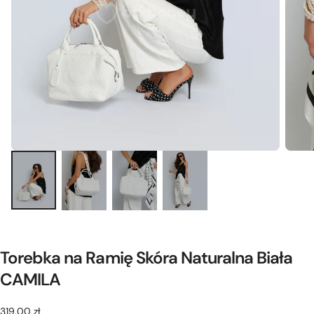
Torebka na Ramię Skóra Naturalna Biała
CAMILA
319,00
Cena
319,00 zł