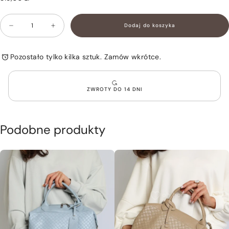
zł
regularna
Ilość
Dodaj do koszyka
Zmniejsz
Zwiększ
ilość
ilość
dla
dla
Torebka
Torebka
Pozostało tylko kilka sztuk. Zamów wkrótce.
na
na
Ramię
Ramię
Skóra
Skóra
Naturalna
Naturalna
ZWROTY DO 14 DNI
Biała
Biała
CAMILA
CAMILA
Podobne produkty