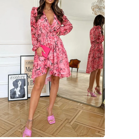
Szybki k
obecni