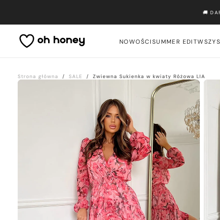
Przejdź
🚚 D
do
treści
NOWOŚCI
SUMMER EDIT
WSZYS
Strona główna
/
SALE
/
Zwiewna Sukienka w kwiaty Różowa LIA