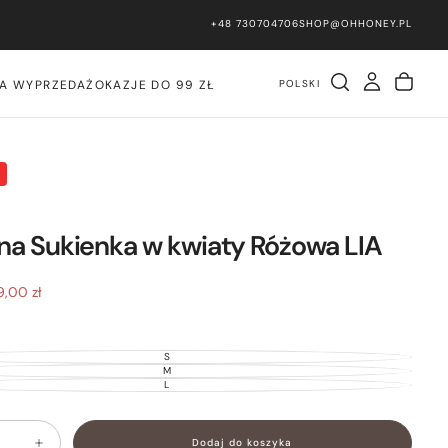
+48 730704706
SHOP@OHHONEY.PL
PLN
POLSKI
IA WYPRZEDAŻ
OKAZJE DO 99 ZŁ
a Sukienka w kwiaty Różowa LIA
na
9,00 zł
omocyjna
S
S
WARIANT
WYPRZEDANY
M
WARIANT
LUB
WYPRZEDANY
L
WARIANT
NIEDOSTĘPNY
LUB
WYPRZEDANY
NIEDOSTĘPNY
LUB
NIEDOSTĘPNY
Dodaj do koszyka