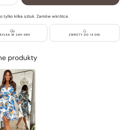
Zwiększ
ilość
dla
Zwiewna
o tylko kilka sztuk. Zamów wkrótce.
Sukienka
w
kwiaty
Różowa
SYŁKA W 24H-48H
ZWROTY DO 14 DNI
LIA
e produkty