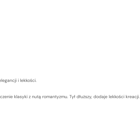
Nie wybrano jeszc
gancji i lekkości.
czenie klasyki z nutą romantyzmu. Tył dłuższy, dodaje lekkości kreac